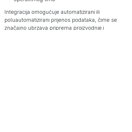
Integracija omogućuje automatizirani ili
poluautomatizirani prijenos podataka, čime se
značajno ubrzava priprema proizvodnje i
osigurava točnost informacija kroz cijeli proces.
Upravljanje projektima i profitabilnost
Odoo omogućuje detaljno praćenje svih aktivnosti
i troškova po projektu, uključujući materijale, rad i
ostale resurse.
Kroz integraciju modula za projekte, timesheetove
i računovodstvo, omogućeno je:
praćenje utrošenog vremena
analiza profitabilnosti projekata
bolje planiranje budućih resursa