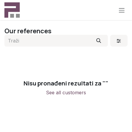
Preskoči na sadržaj
Our references
Nisu pronađeni rezultati za "
"
See all customers