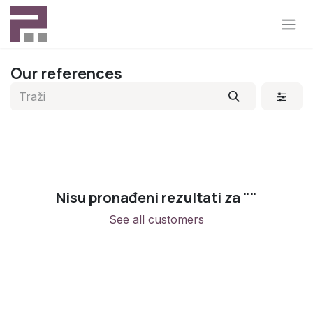
Preskoči na sadržaj
Our references
Nisu pronađeni rezultati za "
"
See all customers