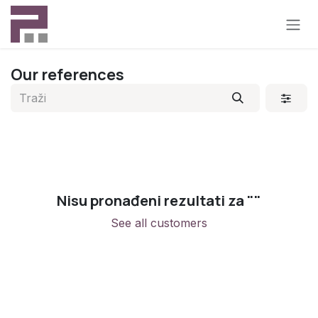
Preskoči na sadržaj
Our references
Nisu pronađeni rezultati za "
"
See all customers